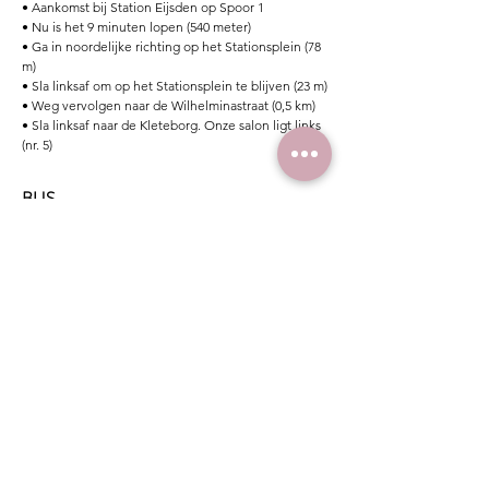
• Aankomst bij Station Eijsden op Spoor 1
• Nu is het 9 minuten lopen (540 meter)
• Ga in noordelijke richting op het Stationsplein (78
m)
• Sla linksaf om op het Stationsplein te blijven (23 m)
• Weg vervolgen naar de Wilhelminastraat (0,5 km)
• Sla linksaf naar de Kleteborg. Onze salon ligt links
(nr. 5)
BUS
• Bushalte Station, Maastricht
• Bus Arriva lijn 15 richting Eijsden
• Bushalte Diepstraat, Eijsden
• Loop in de Diepstraat bergop in de richting van
het kruispunt
• Sla na 70 meter rechtsaf naar de Wilhelminastraat
• Sla vervolgens na 70 meter rechtsaf naar
Kleteborg
• Na 75 meter ben je aangekomen bij Kleteborg 5
aan de linkerkant
YOUR STYLE