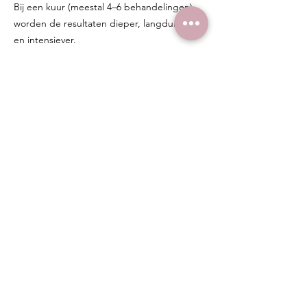
Bij een kuur (meestal 4–6 behandelingen)
worden de resultaten dieper, langduriger
en intensiever.
Hersteltijd
BioPulse Therapy heeft nauwelijks
downtime. Je kunt na de behandeling het
volgende ervaren:
roodheid
warm gevoel
lichte zichtbare doorbloeding
Dit trekt meestal binnen enkele uren tot
maximaal 24–48 uur weg. Je kunt de
behandeling dus uitstekend plannen
rondom je dagelijkse activiteiten — ideaal
als je snel resultaat wilt zonder langdurig
herstel.