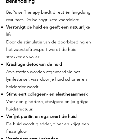
behandeling
BioPulse Therapy biedt direct én langdurig
resultaat. De belangrijkste voordelen:
Verstevigt de huid en geeft een natuurlijke
lift
Door de stimulatie van de doorbloeding en
het zuurstoftransport wordt de huid
strakker en voller.
Krachtige detox van de huid
Afvalstoffen worden afgevoerd via het
lymfestelsel, waardoor je huid schoner en
helderder wordt.
Stimuleert collageen- en elastineaanmaak
Voor een gladdere, stevigere en jeugdige
huidstructuur.
Verfijnt poriën en egaliseert de huid
De huid wordt gladder, fijner en krijgt een
frisse glow.
Vermindert onzuiverheden