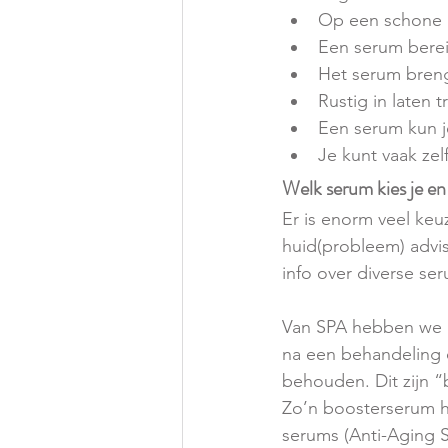
Op een schone h
Een serum berei
Het serum breng
Rustig in laten 
Een serum kun j
Je kunt vaak zel
Welk serum kies je e
Er is enorm veel keu
huid(probleem) advis
info over diverse se
Van SPA hebben we am
na een behandeling o
behouden. Dit zijn 
Zo’n boosterserum ho
serums (Anti-Aging S