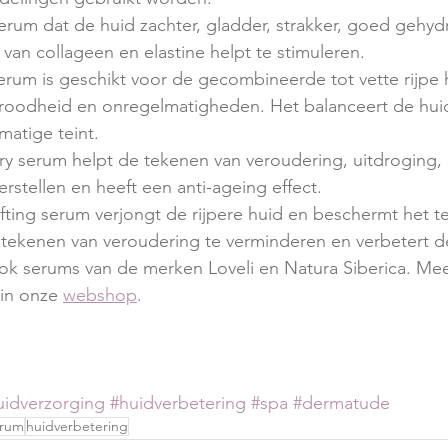
erum dat de huid zachter, gladder, strakker, goed gehyd
van collageen en elastine helpt te stimuleren.
erum is geschikt voor de gecombineerde tot vette rijpe 
roodheid en onregelmatigheden. Het balanceert de huid
kmatige teint.
ry serum helpt de tekenen van veroudering, uitdroging,
erstellen en heeft een anti-ageing effect.
fting serum verjongt de rijpere huid en beschermt het te
 tekenen van veroudering te verminderen en verbetert de 
k serums van de merken Loveli en Natura Siberica. Meer
 in onze 
webshop
. 
uidverzorging
#huidverbetering
#spa
#dermatude
erum
huidverbetering