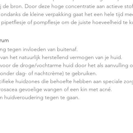
 de bron. Door deze hoge concentratie aan actieve stoff
n ondanks de kleine verpakking gaat het een hele tijd m
n pipetflesje of pompflesje om de juiste hoeveelheid te
erum
ng tegen invloeden van buitenaf. 
an het natuurlijk herstellend vermogen van je huid.
 voor de droge/vochtarme huid door het als aanvulling op
(onder dag- of nachtcrème) te gebruiken.
ifieke huidzones die behoefte hebben aan speciale zorg
osacea gevoelige wangen of een kin met acné. 
m huidveroudering tegen te gaan.