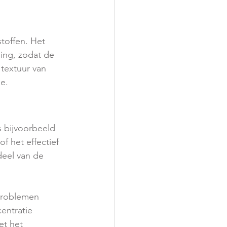
toffen. Het 
ging, zodat de 
textuur van 
e.
 bijvoorbeeld 
 het effectief 
eel van de 
problemen 
entratie 
et het 