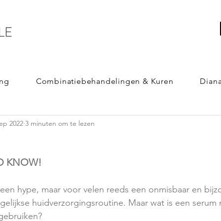
ing
Combinatiebehandelingen & Kuren
Dian
BEHANDELINGEN
ALGEMEEN
TRENDS
L
sep 2022
3 minuten om te lezen
TO KNOW!
een hype, maar voor velen reeds een onmisbaar en bijzo
elijkse huidverzorgingsroutine. Maar wat is een serum 
 gebruiken?