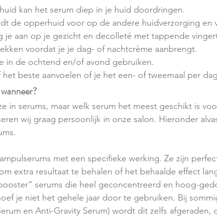
uid kan het serum diep in je huid doordringen. 
dt de opperhuid voor op de andere huidverzorging en v
 je aan op je gezicht en decolleté met tappende vinge
trekken voordat je je dag- of nachtcrème aanbrengt.
e in de ochtend en/of avond gebruiken. 
f het beste aanvoelen of je het een- of tweemaal per dag
n wanneer?
ze in serums, maar welk serum het meest geschikt is voo
eren wij graag persoonlijk in onze salon. Hieronder alva
rums.
pulserums met een specifieke werking. Ze zijn perfect 
m extra resultaat te behalen of het behaalde effect lang
“booster” serums die heel geconcentreerd en hoog-gedos
ef je niet het gehele jaar door te gebruiken. Bij somm
erum en Anti-Gravity Serum) wordt dit zelfs afgeraden,