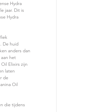
tense Hydra 
jaar. Dit is 
nse Hydra 
fiek 
. De huid 
rken anders dan 
 aan het 
il Elixirs zijn 
n laten 
r de 
Canina Oil 
n die tijdens 