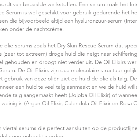
wordt van bepaalde werkstoffen. Een serum zoals het In
e Serum is wel geschikt voor gebruik gedurende het hele 
en die bijvoorbeeld altijd een hyaluronzuur-serum (Inte
iken onder de nachtcrème.
e olie-serums zoals het Dry Skin Rescue Serum dat speci
 (zeer tot extreem) droge huid die neigt naar schilfering
 gehouden en droogt niet verder uit. De Oil Elixirs we
erum. De Oil Elixirs zijn qua moleculaire structuur gelijk
t gebruik van deze oliën ziet de huid de olie als talg. De O
nneer een huid te veel talg aanmaakt en we de huid wille
ende talg aangemaakt heeft (Jojoba Oil Elixir) of wannee
 weinig is (Argan Oil Elixir, Calendula Oil Elixir en Rosa 
viertal serums die perfect aansluiten op de productlijne
delingen gebruikt worden: