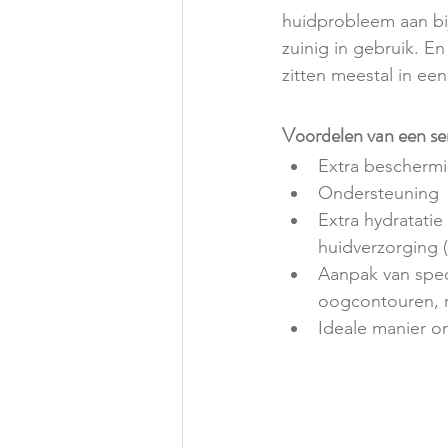
huidprobleem aan bij
zuinig in gebruik. E
zitten meestal in ee
Voordelen van een s
Extra beschermi
Ondersteuning  v
Extra hydratatie
huidverzorging 
Aanpak van spec
oogcontouren, r
Ideale manier o