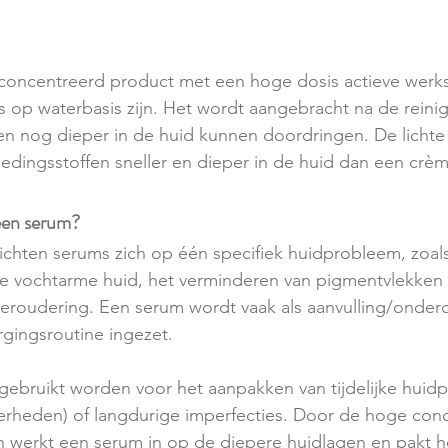
concentreerd product met een hoge dosis actieve werks
ls op waterbasis zijn. Het wordt aangebracht na de reini
en nog dieper in de huid kunnen doordringen. De lichte 
dingsstoffen sneller en dieper in de huid dan een crèm
een serum?
chten serums zich op één specifiek huidprobleem, zoals
e vochtarme huid, het verminderen van pigmentvlekken of
eroudering. Een serum wordt vaak als aanvulling/onderd
rgingsroutine ingezet.
ebruikt worden voor het aanpakken van tijdelijke huid
erheden) of langdurige imperfecties. Door de hoge conc
 werkt een serum in op de diepere huidlagen en pakt h