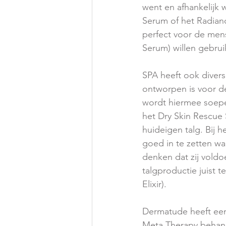
went en afhankelijk 
Serum of het Radianc
perfect voor de mens
Serum) willen gebru
SPA heeft ook divers
ontworpen is voor de
wordt hiermee soepel
het Dry Skin Rescue S
huideigen talg. Bij he
goed in te zetten wa
denken dat zij voldo
talgproductie juist te
Elixir). 
Dermatude heeft een 
Meta Therapy behan