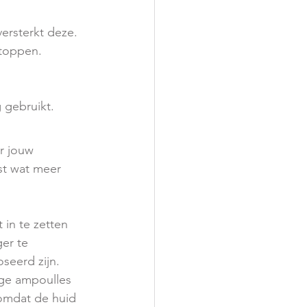
ersterkt deze.
rtoppen.
 gebruikt.
r jouw 
st wat meer 
in te zetten 
er te 
eerd zijn. 
ige ampoulles 
 omdat de huid 