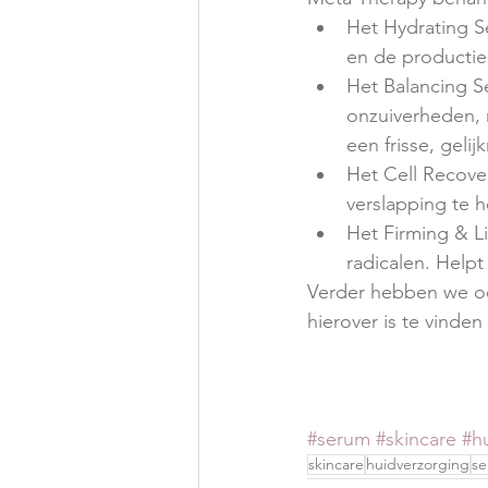
Het Hydrating S
en de productie 
Het Balancing S
onzuiverheden, 
een frisse, gelij
Het Cell Recove
verslapping te h
Het Firming & Li
radicalen. Helpt
Verder hebben we oo
hierover is te vinden
#serum
#skincare
#h
skincare
huidverzorging
s