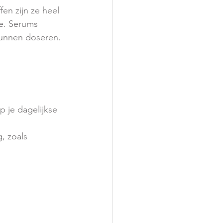
en zijn ze heel 
ee. Serums 
 kunnen doseren.
 je dagelijkse 
, zoals 